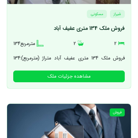
شیراز
مسکونی
فروش ملک 134 متری عفیف آباد
2
2
134مترمربع
فروش ملک 134 متری عفیف آباد متراژ (مترمربع):134
زیربنا (مترمربع): سن بنا (سال): 2 مدارک: تکمیل تعداد
مشاهده جزئیات ملک
اتاق:2 تعداد سرویس بهداشتی: 2...
فروش