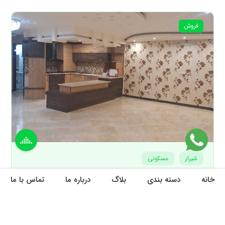
فروش
شیراز
مسکونی
خانه
دسته بندی
بلاگ
درباره ما
تماس با ما
فروش ملک 133 متری آدینه
2
133مترمربع