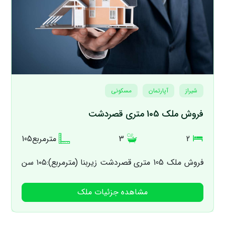
شیراز
آپارتمان
مسکونی
فروش ملک 105 متری قصردشت
2
3
105مترمربع
فروش ملک 105 متری قصردشت زیربنا (مترمربع):۱۰۵ سن
بنا (سال): ۱۳۹۹ مدارک: تک برگ ملکی تعداد اتاق: ۲
مشاهده جزئیات ملک
تعداد سرویس بهداشتی: ۳ طبقه: ۱ ...